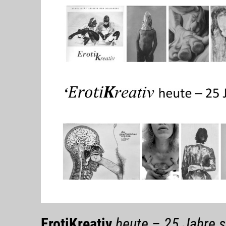
ErotiKreativ
heute – 25 Jahre s