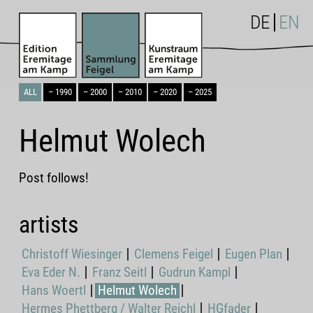
DE
EN
ALL
– 1990
– 2000
– 2010
– 2020
– 2025
Helmut Wolech
Post follows!
artists
Christoff Wiesinger
Clemens Feigel
Eugen Plan
Eva Eder N.
Franz Seitl
Gudrun Kampl
Hans Woertl
Helmut Wolech
Hermes Phettberg / Walter Reichl
HGfader