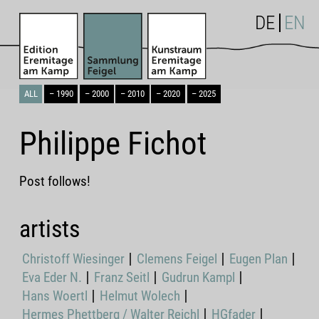
DE
EN
ALL
– 1990
– 2000
– 2010
– 2020
– 2025
Philippe Fichot
Post follows!
artists
Christoff Wiesinger
Clemens Feigel
Eugen Plan
Eva Eder N.
Franz Seitl
Gudrun Kampl
Hans Woertl
Helmut Wolech
Hermes Phettberg / Walter Reichl
HGfader