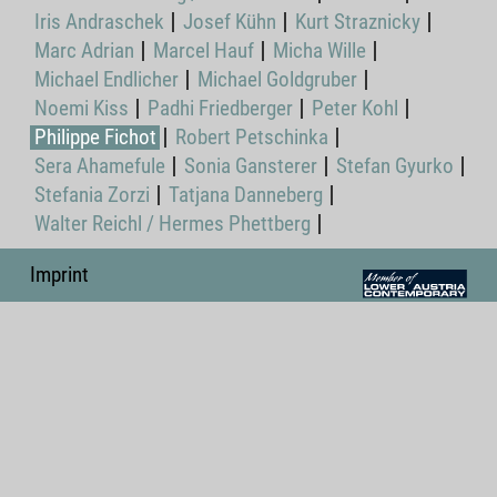
Iris Andraschek
Josef Kühn
Kurt Straznicky
Marc Adrian
Marcel Hauf
Micha Wille
Michael Endlicher
Michael Goldgruber
Noemi Kiss
Padhi Friedberger
Peter Kohl
Philippe Fichot
Robert Petschinka
Sera Ahamefule
Sonia Gansterer
Stefan Gyurko
Stefania Zorzi
Tatjana Danneberg
Walter Reichl / Hermes Phettberg
Imprint